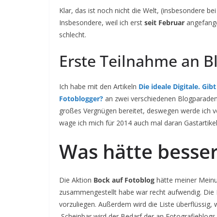
Klar, das ist noch nicht die Welt, (insbesondere be
Insbesondere, weil ich erst
seit Februar
angefange
schlecht.
Erste Teilnahme an 
Ich habe mit den Artikeln
Die ideale Digitale. Gib
Fotoblogger?
an zwei verschiedenen Blogparaden
großes Vergnügen bereitet, deswegen werde ich ve
wage ich mich für 2014 auch mal daran Gastartikel
Was hätte besse
Die Aktion
Bock auf Fotoblog
hätte meiner Meinun
zusammengestellt habe war recht aufwendig. Die Na
vorzuliegen. Außerdem wird die Liste überflüssig,
Scheinbar wird der Bedarf der an Fotografieblogs b