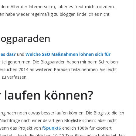
i dem Alter der Internetseite), aber es freut mich trotzdem.
n habe wieder regelmäßig zu bloggen finde ich es nicht
Blogparaden
t es das?
und
Welche SEO Maßnahmen lohnen sich für
 teilgenommen. Die Blogparaden haben mir beim Schreiben
rsuchen 2014 an weiteren Paraden teilzunehmen. Vielleicht
 zu verfassen.
r laufen können?
g nach noch etwas besser laufen können. Die Blogliste die ich
chfrage nach einer derartigen Blogliste scheint aber nicht
 wenn das Projekt von
f5punkt6
endlich 100% funktioniert.
esteht durch die üblichen 10-20 Top Blogs völlig befriedigt. Mir