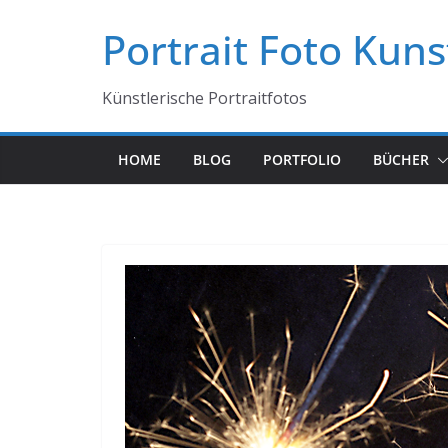
Zum
Portrait Foto Kuns
Inhalt
springen
Künstlerische Portraitfotos
HOME
BLOG
PORTFOLIO
BÜCHER