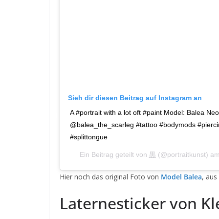
Sieh dir diesen Beitrag auf Instagram an
A #portrait with a lot oft #paint Model: Balea Ne
@balea_the_scarleg #tattoo #bodymods #pierci
#splittongue
Ein Beitrag geteilt von
黒
(@portraitkunst) a
Hier noch das original Foto von
Model Balea
, aus
Laternesticker von Kl