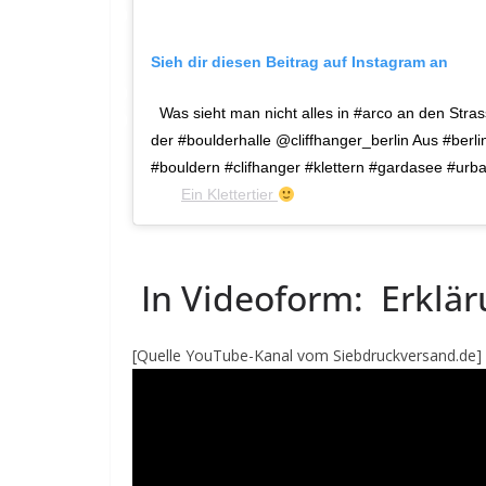
Sieh dir diesen Beitrag auf Instagram an
Was sieht man nicht alles in #arco an den Stra
der #boulderhalle @cliffhanger_berlin Aus #berl
#bouldern #clifhanger #klettern #gardasee #urba
von
(@klettertier) am
Ein Klettertier
Okt 17, 
In Videoform: Erklä
[Quelle YouTube-Kanal vom Siebdruckversand.