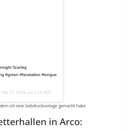
onnight Scarleg
ng #green #facetattoo #tongue
m
Okt 17, 2016 um 3:15 PDT
 dem ich eine Siebdruckvorlage gemacht habe.
etterhallen in Arco: