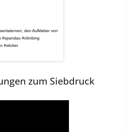
ssenlaternen, den Aufkleber von
in #spandau #climbing
Ein Beitrag geteilt
n #sticker
2019 um 4:36 PDT
rungen zum Siebdruck
de]