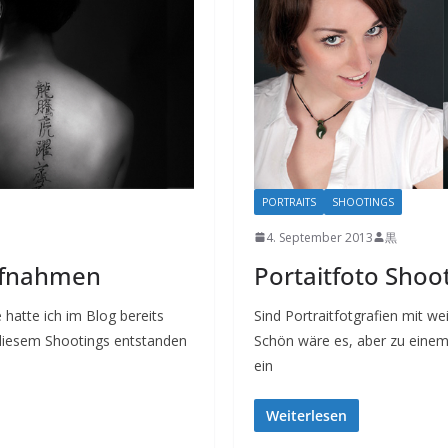
PORTRAITS
SHOOTINGS
4. September 2013
黒
ufnahmen
Portaitfoto Shoot
hatte ich im Blog bereits
Sind Portraitfotgrafien mit
n diesem Shootings entstanden
Schön wäre es, aber zu einem
ein
Weiterlesen