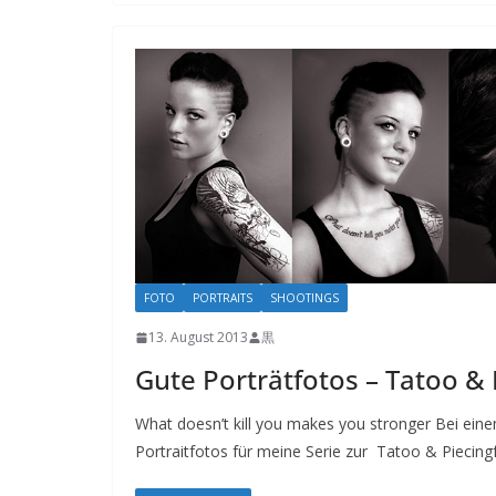
FOTO
PORTRAITS
SHOOTINGS
13. August 2013
黒
Gute Porträtfotos – Tatoo & 
What doesn’t kill you makes you stronger Bei ein
Portraitfotos für meine Serie zur Tatoo & Piecing