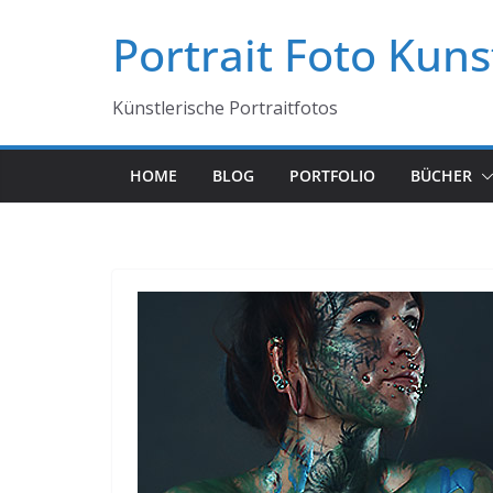
Zum
Portrait Foto Kuns
Inhalt
springen
Künstlerische Portraitfotos
HOME
BLOG
PORTFOLIO
BÜCHER