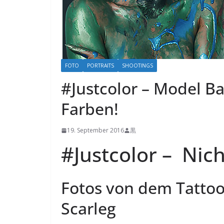
FOTO
PORTRAITS
SHOOTINGS
#Justcolor – Model Ba
Farben!
19. September 2016
黒
#Justcolor – Nic
Fotos von dem Tatto
Scarleg