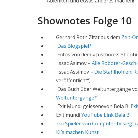
Ablenken und etwas anderes machen!
Shownotes Folge 10
Gerhard Roth Zitat aus dem
Zeit-On
Das Blogspiel*
Fotos von dem #Justbooks Shooti
Issac Asimov –
Alle Roboter-Gesch
Issac Assimov –
Die Stahlhöhlen: 
veröffentlicht“)
Das Buch über Weltuntergänge v
Weltuntergänge*
Exit Mundi gelesenevon Bela B:
Ex
Exit mundi
YouTube Link Bela B
Go Spieler von Computer besiegt (
KI´s machen Kunst