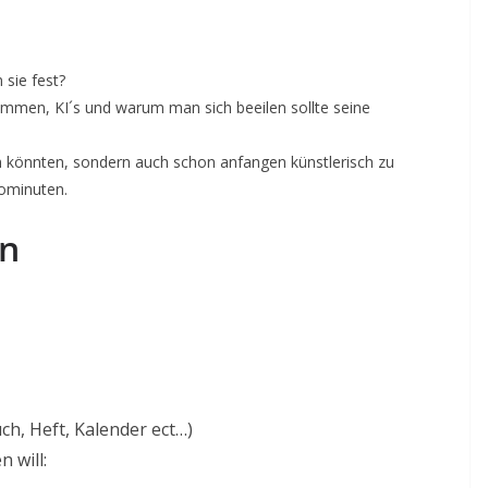
 sie fest?
men, KI´s und warum man sich beeilen sollte seine
en könnten, sondern auch schon anfangen künstlerisch zu
tominuten.
on
uch, Heft, Kalender ect…)
n will: