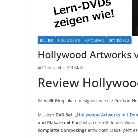
BÜCHER
FILME & DVD´S
FOTOGRAFIE
SPONSORED
Hollywood Artworks 
29. November 2014
黒
Review Hollywoo
Ihr wollt Filmplakate designen wie die Profis in H
Mit dem
DVD Set: „
Hollywood Artworks mit Do
und Plakate
mit Photoshop erstellt. In den Video 
komplette
Composings
entwickelt. Dabei geht e