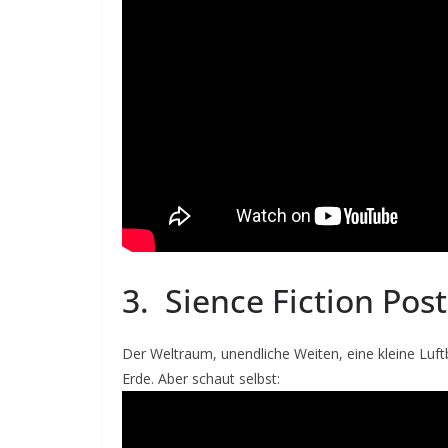
3. Sience Fiction Pos
Der Weltraum, unendliche Weiten, eine kleine Luftb
Erde. Aber schaut selbst: