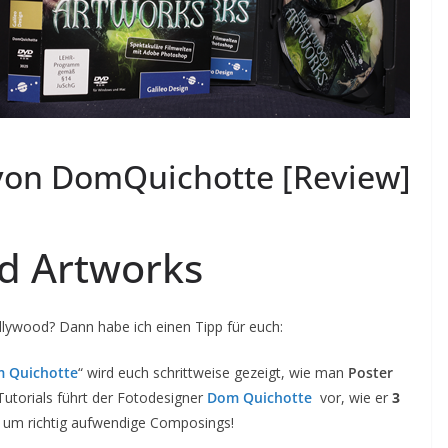
von DomQuichotte [Review]
d Artworks
ollywood? Dann habe ich einen Tipp für euch:
m Quichotte
“ wird euch schrittweise gezeigt, wie man
Poster
Tutorials führt der Fotodesigner
Dom Quichotte
vor, wie er
3
s um richtig aufwendige Composings!