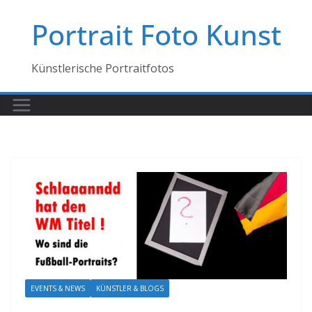
Zum
Portrait Foto Kunst
Inhalt
springen
Künstlerische Portraitfotos
EVENTS & NEWS
KÜNSTLER & BLOGS