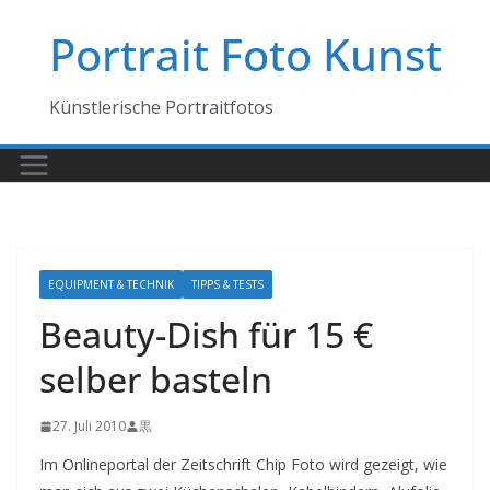
Zum
Portrait Foto Kunst
Inhalt
springen
Künstlerische Portraitfotos
EQUIPMENT & TECHNIK
TIPPS & TESTS
Beauty-Dish für 15 €
selber basteln
27. Juli 2010
黒
Im Onlineportal der Zeitschrift Chip Foto wird gezeigt, wie