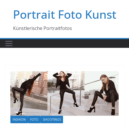
Zum
Portrait Foto Kunst
Inhalt
springen
Künstlerische Portraitfotos
FASHION
FOTO
SHOOTINGS