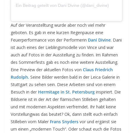
am
Ein Beitrag geteilt von Dani Divine (@dani_divine)
Aug 18, 2019 um 3:53 PDT
Auf der Veranstelltung wurde aber noch viel mehr
geboten. Es gab in eine kurzen Regenpause eine
Feuerperformance von der Performerin
Dani Divine
. Dani
ist auch eines der Lieblingsmodelle von Vince und war
auch auf Fotos in der Ausstellung zu finden. Im Rahmen
des Sommerfests gab es noch eine weitere Ausstellung.
Eine Preview der aktuellen Fotos von
Claus Friedrich
Rudolph.
Seine Bilder werden bald in der Leica Galerie in
Stuttgart zu sehen sein. Diese Arbeiten sind von einem
Besuch in der
Hermitage in St. Petersburg
inspiriert. Die
Bildserie ist in der Art der flämischen Stilleben gehalten
und mit modernen Aspekten verfremdet. Ihr habt keine
Vorstellungwas das beutet? Ok, dann stellt euch einfach
Stilleben vom Maler
Frans Snyders
vor und ergänst sie
um einen „modernen Touch“. Oder schaut euch die Fotos