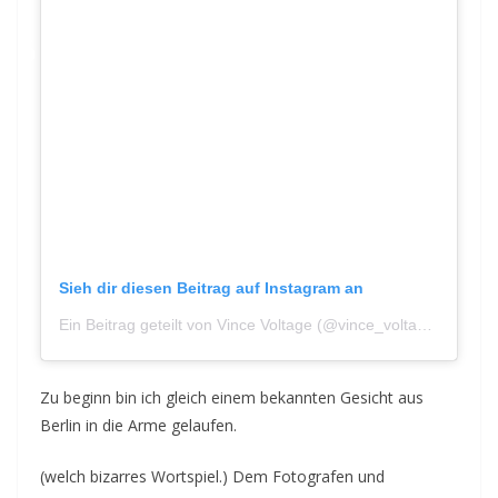
Sieh dir diesen Beitrag auf Instagram an
Ein Beitrag geteilt von Vince Voltage (@vince_voltage)
am
Aug
Zu beginn bin ich gleich einem bekannten Gesicht aus
Berlin in die Arme gelaufen.
(welch bizarres Wortspiel.) Dem Fotografen und