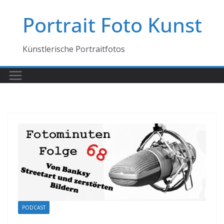
Zum
Portrait Foto Kunst
Inhalt
springen
Künstlerische Portraitfotos
PODCAST